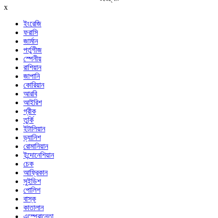
x
ইংরেজি
ফরাসি
জার্মান
পর্তুগীজ
স্পেনীয়
রাশিয়ান
জাপানি
কোরিয়ান
আরবি
আইরিশ
গ্রীক
তুর্কি
ইটালিয়ান
ড্যানিশ
রোমানিয়ান
ইন্দোনেশিয়ান
চেক
আফ্রিকান
সুইডিশ
পোলিশ
বাস্ক
কাতালান
এস্পেরান্তো