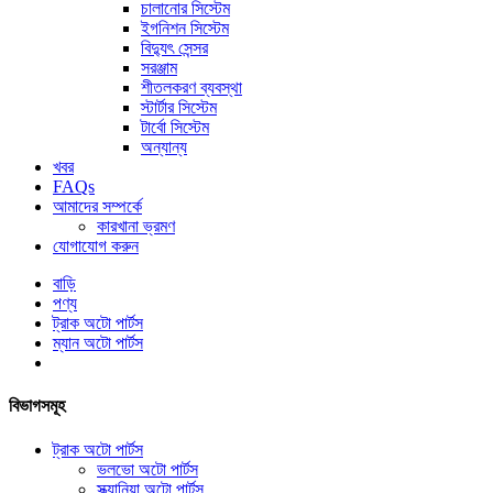
চালানোর সিস্টেম
ইগনিশন সিস্টেম
বিদ্যুৎ সেন্সর
সরঞ্জাম
শীতলকরণ ব্যবস্থা
স্টার্টার সিস্টেম
টার্বো সিস্টেম
অন্যান্য
খবর
FAQs
আমাদের সম্পর্কে
কারখানা ভ্রমণ
যোগাযোগ করুন
বাড়ি
পণ্য
ট্রাক অটো পার্টস
ম্যান অটো পার্টস
বিভাগসমূহ
ট্রাক অটো পার্টস
ভলভো অটো পার্টস
স্ক্যানিয়া অটো পার্টস