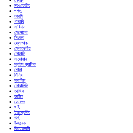
নেপালি
নরওয়েজীয়
পশতু
ফারসি
পাঞ্জাবি
সার্বিয়ান
সেসোথো
সিংহলা
স্লোভাক
স্লোভেনীয়
সোমালি
সামোয়ান
স্কটস গ্যালিক
শোনা
সিন্ধি
সুন্দানিজ
সোয়াহিলি
তাজিক
তামিল
তেলেগু
থাই
ইউক্রেনীয়
উর্দু
উজবেক
ভিয়েতনামী