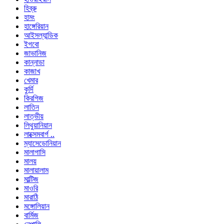
হিব্রু
হামং
হাঙ্গেরিয়ান
আইসল্যান্ডিক
ইগবো
জাভানিজ
কান্নাডা
কাজাখ
খেমার
কুর্দি
কিরগিজ
লাতিন
লাত্ভীয়
লিথুয়ানিয়ান
লাক্সেমবার্গ ..
ম্যাসেডোনিয়ান
মালাগাসি
মালয়
মালায়ালাম
মাল্টিজ
মাওরি
মারাঠি
মঙ্গোলিয়ান
বার্মিজ