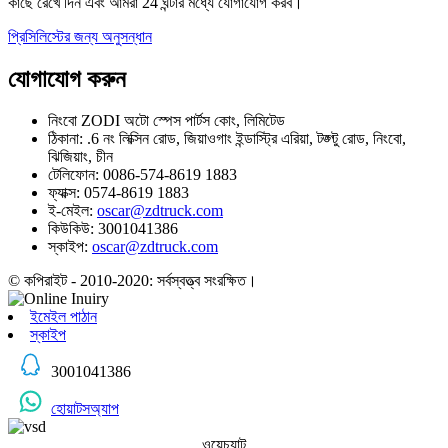
কাছে রেখে দিন এবং আমরা 24 ঘন্টার মধ্যে যোগাযোগ করব।
প্রিসিলিস্টের জন্য অনুসন্ধান
যোগাযোগ করুন
নিংবো ZODI অটো স্পেস পার্টস কোং, লিমিটেড
ঠিকানা: .6 নং লিক্সিন রোড, জিয়াওগাং ইন্ডাস্ট্রি এরিয়া, টঙ্গ্টু রোড, নিংবো,
ঝিজিয়াং, চীন
টেলিফোন: 0086-574-8619 1883
ফ্যাক্স: 0574-8619 1883
ই-মেইল:
oscar@zdtruck.com
কিউকিউ: 3001041386
স্কাইপ:
oscar@zdtruck.com
© কপিরাইট - 2010-2020: সর্বস্বত্ত্ব সংরক্ষিত।
ইমেইল পাঠান
স্কাইপ
3001041386
হোয়াটসঅ্যাপ
ওয়েচ্যাট