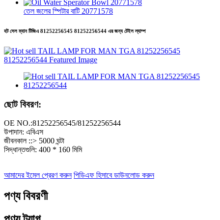
তেল জলের স্পিটার বাটি 20771578
হট সেল ম্যান টিজিএ 81252256545 81252256544 এর জন্য টেইল ল্যাম্প
ছোট বিবরণ:
OE NO.:81252256545/81252256544
উপাদান: এবিএস
জীবনকাল ::> 5000 ঘন্টা
সিদ্ধান্তগুলি: 400 * 160 মিমি
আমাদের ইমেল প্রেরণ করুন
পিডিএফ হিসাবে ডাউনলোড করুন
পণ্য বিবরণী
পণ্য ট্যাগ