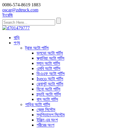
0086-574-8619 1883
oscar@zdtruck.com
ইংরেজি
বাড়ি
পণ্য
ট্রাক অটো পার্টস
ভলভো অটো পার্টস
স্ক্যানিয়া অটো পার্টস
ম্যান অটো পার্টস
এমবি অটো পার্টস
ডিএএফ অটো পার্টস
Iveco অটো পার্টস
রেনালুট অটো পার্টস
হিনো অটো পার্টস
হুন্ডাই অটো পার্টস
বাস অটো পার্টস
গাড়ির অটো পার্টস
ব্রেক সিস্টেম
স্থগিতাদেশ সিস্টেম
ইঞ্জিন এর অংশ
শরীরের অংশ