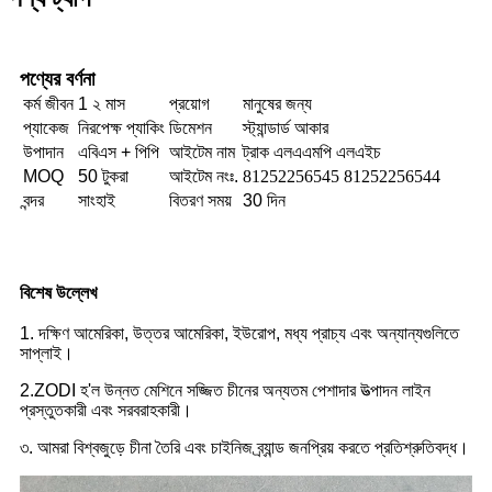
পণ্যের বর্ণনা
কর্ম জীবন
1 ২ মাস
প্রয়োগ
মানুষের জন্য
প্যাকেজ
নিরপেক্ষ প্যাকিং
ডিমেশন
স্ট্যান্ডার্ড আকার
উপাদান
এবিএস + পিপি
আইটেম নাম
ট্রাক এলএএমপি এলএইচ
MOQ
50 টুকরা
আইটেম নংঃ.
81252256545 81252256544
বন্দর
সাংহাই
বিতরণ সময়
30 দিন
বিশেষ উল্লেখ
1. দক্ষিণ আমেরিকা, উত্তর আমেরিকা, ইউরোপ, মধ্য প্রাচ্য এবং অন্যান্যগুলিতে
সাপ্লাই।
2.ZODI হ'ল উন্নত মেশিনে সজ্জিত চীনের অন্যতম পেশাদার উত্পাদন লাইন
প্রস্তুতকারী এবং সরবরাহকারী।
৩. আমরা বিশ্বজুড়ে চীনা তৈরি এবং চাইনিজ ব্র্যান্ড জনপ্রিয় করতে প্রতিশ্রুতিবদ্ধ।