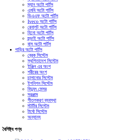
ম্যান অটো পার্টস
এমবি অটো পার্টস
ডিএএফ অটো পার্টস
Iveco অটো পার্টস
রেনালুট অটো পার্টস
হিনো অটো পার্টস
হুন্ডাই অটো পার্টস
বাস অটো পার্টস
গাড়ির অটো পার্টস
ব্রেক সিস্টেম
স্থগিতাদেশ সিস্টেম
ইঞ্জিন এর অংশ
শরীরের অংশ
চালানোর সিস্টেম
ইগনিশন সিস্টেম
বিদ্যুৎ সেন্সর
সরঞ্জাম
শীতলকরণ ব্যবস্থা
স্টার্টার সিস্টেম
টার্বো সিস্টেম
অন্যান্য
বৈশিষ্ট্য পণ্য