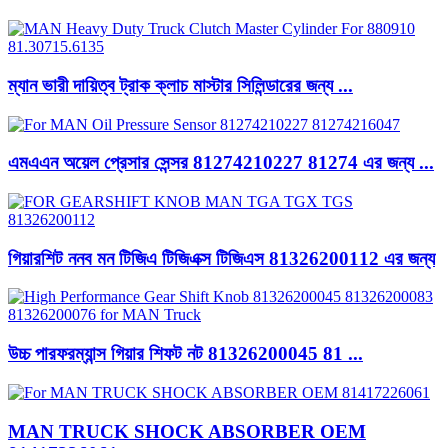
ম্যান ভারী দায়িত্ব ট্রাক ক্লাচ মাস্টার সিলিন্ডারের জন্য ...
এমএএন অয়েল প্রেসার সেন্সর 81274210227 81274 এর জন্য ...
গিয়ারশিট ননব মন টিজিএ টিজিএক্স টিজিএস 81326200112 এর জন্য
উচ্চ পারফরম্যান্স গিয়ার শিফট নট 81326200045 81 ...
MAN TRUCK SHOCK ABSORBER OEM