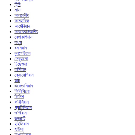
হিন্দি
লাও
আলবেনীয়
আমহারিক
আর্মেনিয়ান
আজারবাইজানীয়
বেলারুশিয়ান
বাংলা
বসনিয়ান
বুলগেরিয়ান
সেবুয়ানো
চিছেওয়া
কর্সিকান
ক্রোয়েশিয়ান
ডাচ
এস্তোনিয়ান
ফিলিপিনো
ফিনিশ
ফরিশিয়ান
গ্যালিশিয়ান
জর্জিয়ান
গুজরাটি
হাইতিয়ান
হাউসা
হাওয়াইয়ান